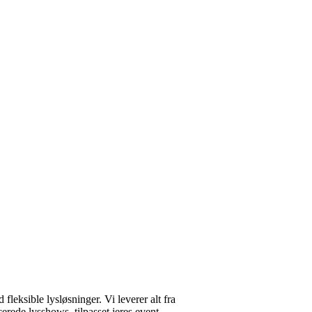
fleksible lysløsninger. Vi leverer alt fra
erede lysshows, tilpasset jeres event.