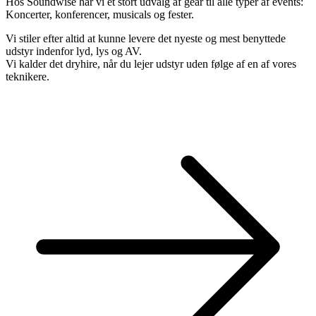
Hos Soundwise har vi et stort udvalg af gear til alle typer af events:
Koncerter, konferencer, musicals og fester.
Vi stiler efter altid at kunne levere det nyeste og mest benyttede
udstyr indenfor lyd, lys og AV.
Vi kalder det dryhire, når du lejer udstyr uden følge af en af vores
teknikere.