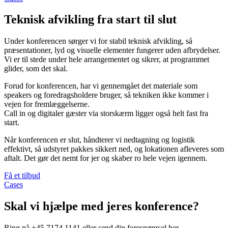
Teknisk afvikling fra start til slut
Under konferencen sørger vi for stabil teknisk afvikling, så
præsentationer, lyd og visuelle elementer fungerer uden afbrydelser.
Vi er til stede under hele arrangementet og sikrer, at programmet
glider, som det skal.
Forud for konferencen, har vi gennemgået det materiale som
speakers og foredragsholdere bruger, så tekniken ikke kommer i
vejen for fremlæggelserne.
Call in og digitaler gæster via storskærm ligger også helt fast fra
start.
Når konferencen er slut, håndterer vi nedtagning og logistik
effektivt, så udstyret pakkes sikkert ned, og lokationen afleveres som
aftalt. Det gør det nemt for jer og skaber ro hele vejen igennem.
Få et tilbud
Cases
Skal vi hjælpe med jeres konference?
Ring på +45 7174 1141 eller send din forespørgsel her